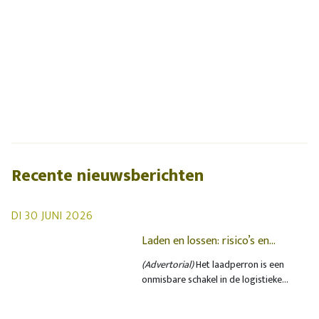
Recente nieuwsberichten
DI 30 JUNI 2026
Laden en lossen: risico’s en
oplossingen op het laadperron
(Advertorial)
Het laadperron is een
onmisbare schakel in de logistieke
keten, maar ook een plek waar de
veiligheid vaak onder druk staat.