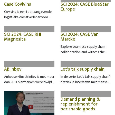
tegenstelling tot traditionele
Case Covivins
SCI 2024: CASE BlueStar
nieuwe Linde Xi, de krachtigste
Europe
systemen maakt SmartPocket
elektrische heftrucks in hun
Covivins is een toonaangevende
gebruik van autonome,
categorie.
logistieke dienstverlener voor
sensorgestuurde dragers die zich
alcoholische dranken, wijnen en
onafhankelijk over het
champagnes voor cavisten en
boventransportsyteem bewegen.
speciaalzaken in België en
SCI 2024: CASE RHI
SCI 2024: CASE Van
Magnesita
Marcke
buitenland. Hun klanten genieten
allemaal van de uitgebreide
Explore seamless supply chain
service die de bestelling, opslag
collaboration and witness the
en levering van deze producten
power of direct communication,
omvat.
connecting the right people
across an international supply
AB Inbev
Let's talk supply chain
chain.
Anheuser-Busch InBev is met meer
In de serie 'Let's talk supply chain'
dan 500 biermerken wereldwijd
ontdek je interviews met mensen
de leidinggevende brouwer en
die het verschil maken in de
behoort tot ’s werelds top vijf van
logistieke keten. Baanbrekers,
consumptiegoederenbedrijven.
visionairs en specialisten die hun
Demand planning &
replenishment for
Ze delen hun passie voor het
eigen kijk geven op de huidige en
perishable goods
brouwen van bier van de
toekomstige uitdagingen in
allerhoogste kwaliteit met bijna
supply chain en hoe het volgens