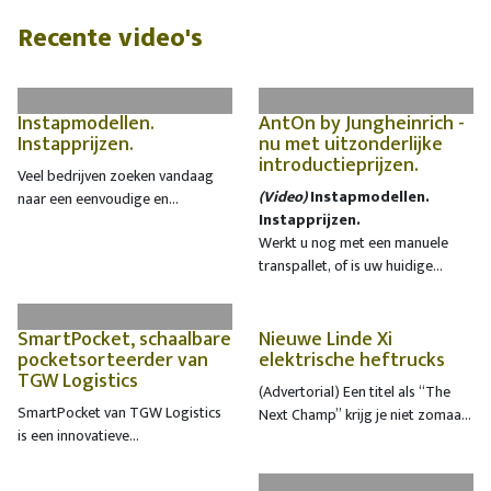
Recente video's
Instapmodellen.
AntOn by Jungheinrich -
Instapprijzen.
nu met uitzonderlijke
introductieprijzen.
Veel bedrijven zoeken vandaag
(Video)
Instapmodellen.
naar een eenvoudige en
Instapprijzen.
betaalbare manier om elektrisch
Werkt u nog met een manuele
te werken. Met AntOn by
transpallet, of is uw huidige
Jungheinrich bieden we u een
elektrische transpallet aan
elektrisch instapgamma dat
vervanging toe? Ontdek hoe de
precies daarop inspeelt:
elektrische transpallet van
SmartPocket, schaalbare
Nieuwe Linde Xi
praktische trucks die vlot
pocketsorteerder van
elektrische heftrucks
AntOn by Jungheinrich
uw
inzetbaar zijn voor dagelijkse
TGW Logistics
werk meteen makkelijker kan
basistoepassingen.
(Advertorial) Een titel als “The
maken. Geniet
t.e.m. 31
SmartPocket van TGW Logistics
Next Champ” krijg je niet zomaar.
december 2025
van onze
is een innovatieve
Duurzaam, wendbaar,
uitzonderlijke introductieprijzen!
pocketsorteerder, ontworpen om
ergonomisch… het zijn maar
met uw bedrijf mee te groeien. In
enkele sterke punten van de