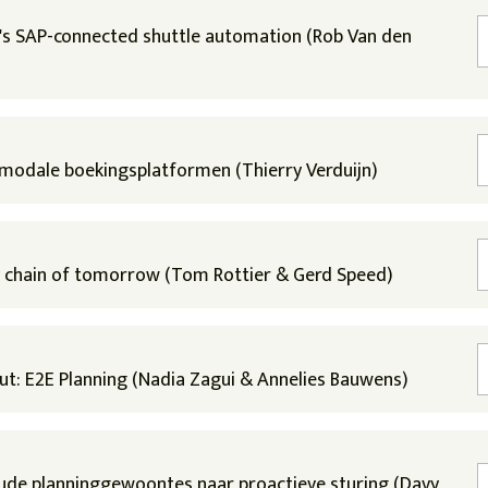
s SAP-connected shuttle automation (Rob Van den
rmodale boekingsplatformen (Thierry Verduijn)
ly chain of tomorrow (Tom Rottier & Gerd Speed)
aut: E2E Planning (Nadia Zagui & Annelies Bauwens)
oude planninggewoontes naar proactieve sturing (Davy