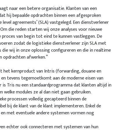
aagt naar een betere organisatie. Klanten van een
en dat hij bepaalde opdrachten binnen een afgesproken
ce level agreements’ (SLA) vastgelegd. Een dienstverlener
 Om die reden starten wij onze analyses voor nieuwe
e proces van begin tot eind te kunnen vastleggen. De
eren zodat de logistieke dienstverlener zijn SLA met
s die wij in onze oplossing configureren en die in realtime
n opdrachten afwerken.”
t het kernproduct van Intris (forwarding, douane en
at en tevens tegemoetkomt aan de moderne eisen van
or is Tris nu een standaardprogramma dat klanten altijd in
en welke modules ze al dan niet gaan gebruiken.
eke processen volledig gecapteerd binnen de
el bij de klant van de klant implementeren. Enkel de
t en met eventuele andere systemen vormen nog
jven echter ook connecteren met systemen van hun