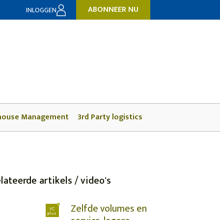
ABONNEER NU
INLOGGEN
house Management
3rd Party logistics
lateerde artikels / video's
Zelfde volumes en
VC
plus