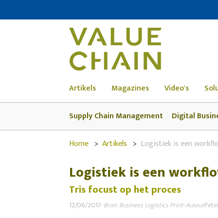
Artikels
Magazines
Video's
Sol
Supply Chain Management
Digital Busin
Home
Artikels
Logistiek is een workfl
Logistiek is een workfl
Tris focust op het proces
12/06/2017
-
Bron: Business Logistics Print
-
Auteur
Pete