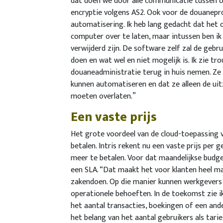
dat doen we door alle communicatie tussen on
encryptie volgens AS2. Ook voor de douanep
automatisering. Ik heb lang gedacht dat het 
computer over te laten, maar intussen ben ik
verwijderd zijn. De software zelf zal de gebr
doen en wat wel en niet mogelijk is. Ik zie t
douaneadministratie terug in huis nemen. Ze 
kunnen automatiseren en dat ze alleen de ui
moeten overlaten.”
​Een vaste prijs
Het grote voordeel van de cloud-toepassing v
betalen. Intris rekent nu een vaste prijs per 
meer te betalen. Voor dat maandelijkse budget
een SLA. “Dat maakt het voor klanten heel mak
zakendoen. Op die manier kunnen werkgevers 
operationele behoeften. In de toekomst zie ik
het aantal transacties, boekingen of een an
het belang van het aantal gebruikers als tar