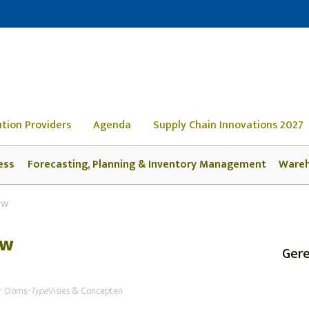
ution Providers
Agenda
Supply Chain Innovations 2027
ess
Forecasting, Planning & Inventory Management
Ware
ow
ow
Gere
r Ooms
-
Type
Visies & Concepten