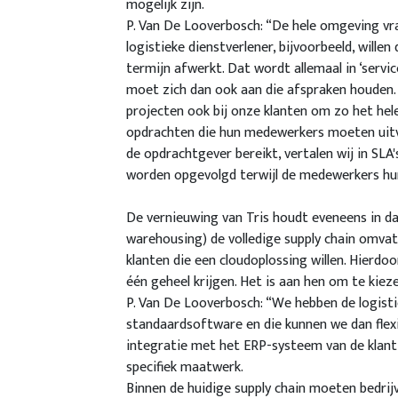
mogelijk zijn.
P. Van De Looverbosch: “De hele omgeving vr
logistieke dienstverlener, bijvoorbeeld, will
termijn afwerkt. Dat wordt allemaal in ‘servi
moet zich dan ook aan die afspraken houden.
projecten ook bij onze klanten om zo het hel
opdrachten die hun medewerkers moeten uitvo
de opdrachtgever bereikt, vertalen wij in SLA'
worden opgevolgd terwijl de medewerkers hu
De vernieuwing van Tris houdt eveneens in da
warehousing) de volledige supply chain omv
klanten die een cloudoplossing willen. Hierdo
één geheel krijgen. Het is aan hen om te kiez
P. Van De Looverbosch: “We hebben de logisti
standaardsoftware en die kunnen we dan flexib
integratie met het ERP-systeem van de klan
specifiek maatwerk.
Binnen de huidige supply chain moeten bedri