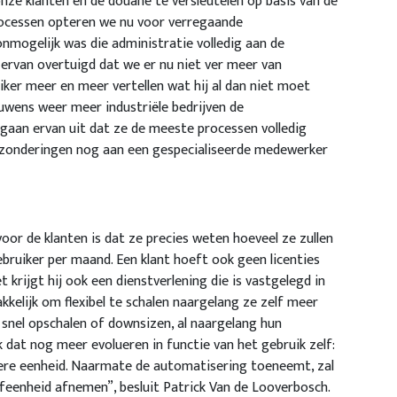
ze klanten en de douane te versleutelen op basis van de
rocessen opteren we nu voor verregaande
onmogelijk was die administratie volledig aan de
 ervan overtuigd dat we er nu niet ver meer van
uiker meer en meer vertellen wat hij al dan niet moet
rouwens weer meer industriële bedrijven de
gaan ervan uit dat ze de meeste processen volledig
tzonderingen nog aan een gespecialiseerde medewerker
oor de klanten is dat ze precies weten hoeveel ze zullen
gebruiker per maand. Een klant hoeft ook geen licenties
 krijgt hij ook een dienstverlening die is vastgelegd in
kelijk om flexibel te schalen naargelang ze zelf meer
snel opschalen of downsizen, al naargelang hun
 dat nog meer evolueren in functie van het gebruik zelf:
dere eenheid. Naarmate de automatisering toeneemt, zal
iefeenheid afnemen”, besluit Patrick Van de Looverbosch.