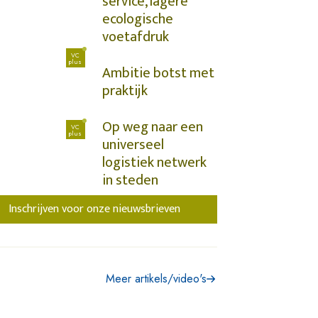
service, lagere
ecologische
voetafdruk
VC
plus
Ambitie botst met
praktijk
Op weg naar een
VC
plus
universeel
logistiek netwerk
in steden
Inschrijven voor onze nieuwsbrieven
Meer artikels/video's