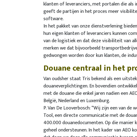
klanten of leveranciers, met portalen die als 
geeft de partijen in het proces meer visibilit
software.
In het pakket van onze dienstverlening bied
hun eigen klanten of leveranciers kunnen com
van de logistiek en dat deze visibiliteit van a
merken we dat bijvoorbeeld transportbedrijve
gedwongen worden door kun klanten, de indust
Douane centraal in het pr
Van oudsher staat Tris bekend als een uitste
douaneverplichtingen. En bovendien ontwikkel
met de douane die enkel jaren nadien een AEO-
België, Nederland en Luxemburg.
P. Van De Looverbosch: “Wij zijn een van d
Tool, een directe communicatie met de douan
400.000 douanedocumenten. Op die manier ku
geheel ondersteunen. In het kader van AEO kom