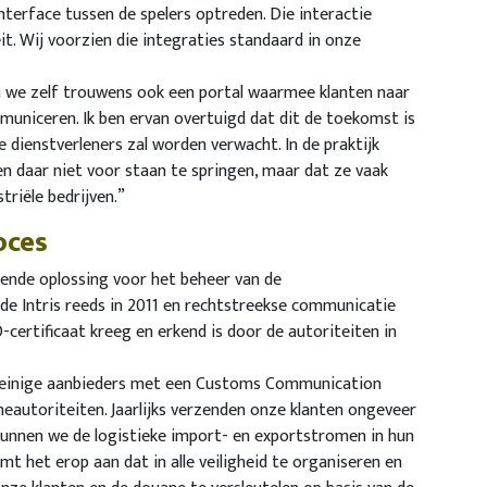
interface tussen de spelers optreden. Die interactie
eit. Wij voorzien die integraties standaard in onze
en we zelf trouwens ook een portal waarmee klanten naar
municeren. Ik ben ervan overtuigd dat dit de toekomst is
lle dienstverleners zal worden verwacht. In de praktijk
n daar niet voor staan te springen, maar dat ze vaak
riële bedrijven.”
oces
kende oplossing voor het beheer van de
de Intris reeds in 2011 en rechtstreekse communicatie
certificaat kreeg en erkend is door de autoriteiten in
e weinige aanbieders met een Customs Communication
eautoriteiten. Jaarlijks verzenden onze klanten ongeveer
nnen we de logistieke import- en exportstromen in hun
t het erop aan dat in alle veiligheid te organiseren en