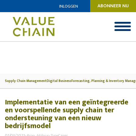
ABONNEER NU
INLOGGEN
Supply Chain Management
Digital Business
Forecasting, Planning & Inventory Mana
Implementatie van een geïntegreerde
en voorspellende supply chain ter
ondersteuning van een nieuw
bedrijfsmodel
01/03/2021
-
Bron: Möbius
-
Type
Cases