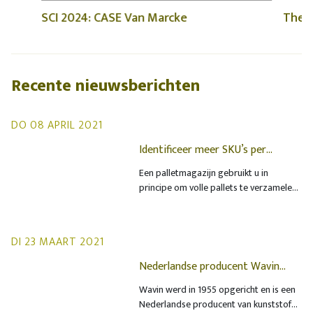
beschikbaar.
SCI 2024: CASE Van Marcke
The S
Recente nieuwsberichten
DO 08 APRIL 2021
Identificeer meer SKU’s per
palletsectie op grondniveau met
Een palletmagazijn gebruikt u in
behoud van uw buffervoorraad
principe om volle pallets te verzamelen
en op te slaan, om als volle pallets uit te
leveren, of om item picking-magazijnen
te bevoorraden. Toch worden in vele
DI 23 MAART 2021
magazijnen picking-activiteiten op
doos-niveau of zelfs op “itemniveau”
Nederlandse producent Wavin
uitgevoerd.
verhoogt zijn efficiëntie nog
Wavin werd in 1955 opgericht en is een
verder met behulp van de
Nederlandse producent van kunststof
totaaloplossing voor magazijnen