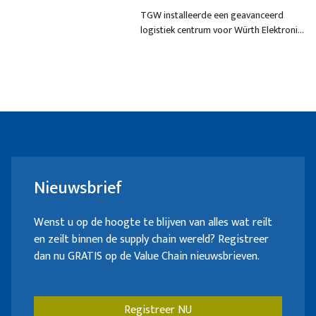
ledverlichting en de defensie-industrie.
ondersteunen groeiambities
TGW installeerde een geavanceerd
Würth Elektronik eiSos
logistiek centrum voor Würth Elektronik
eiSos, één van de grootste producenten
van elektronische en
elektromechanische componenten. Een
shuttle warehouse, uitgebreide
transportbandapparatuur en meerdere
werkstations ondersteunen de
groeistrategie van het bedrijf.
Nieuwsbrief
Wenst u op de hoogte te blijven van alles wat reilt
en zeilt binnen de supply chain wereld? Registreer
dan nu GRATIS op de Value Chain nieuwsbrieven.
Registreer NU