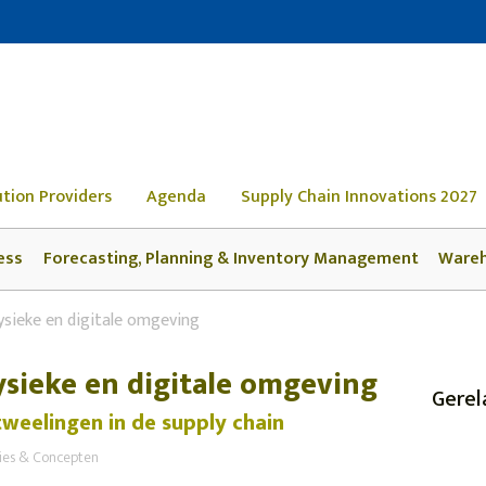
ution Providers
Agenda
Supply Chain Innovations 2027
ess
Forecasting, Planning & Inventory Management
Ware
ysieke en digitale omgeving
ysieke en digitale omgeving
Gerel
tweelingen in de supply chain
sies & Concepten