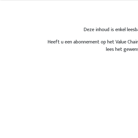
Deze inhoud is enkel lees
Heeft u een abonnement op het Value Chain
Nieuwsbrief
lees het gewens
Wenst u op de hoogte te blijven van
alles wat reilt en zeilt binnen de supply
chain wereld? Registreer dan nu GRATIS
op de Value Chain nieuwsbrieven.
Registreer NU