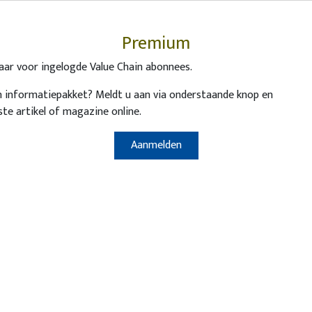
Premium
baar voor ingelogde Value Chain abonnees.
 informatiepakket? Meldt u aan via onderstaande knop en
Magazines
te artikel of magazine online.
U wenst zich te abonneren op de Value
Aanmelden
Chain Management magazines (print
en online) en wenst toegang tot alle
gepubliceerde content op onze
website? Abonneer NU!
Abonneer NU