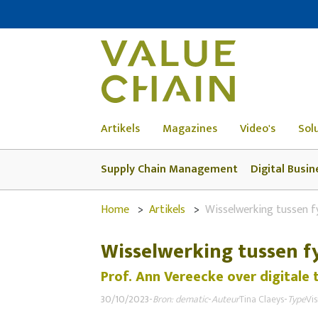
Artikels
Magazines
Video's
Sol
Supply Chain Management
Digital Busin
Home
Artikels
Wisselwerking tussen f
Wisselwerking tussen f
Prof. Ann Vereecke over digitale 
30/10/2023
-
Bron: dematic
-
Auteur
Tina Claeys
-
Type
Vi