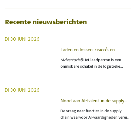
Recente nieuwsberichten
DI 30 JUNI 2026
Laden en lossen: risico’s en
oplossingen op het laadperron
(Advertorial)
Het laadperron is een
onmisbare schakel in de logistieke
keten, maar ook een plek waar de
veiligheid vaak onder druk staat.
Dagelijks gebeuren er incidenten
DI 30 JUNI 2026
waarbij heftrucks, vrachtwagens en
medewerkers betrokken zijn. Hoewel
Nood aan AI-talent in de supply
veel bedrijven vertrouwen op routine, is
chain groeit buiten alle proporties
De vraag naar functies in de supply
juist de wijze waarop de trailer aan een
chain waarvoor AI-vaardigheden vereist
perron wordt gekoppeld een vaak
zijn, is tussen het eerste kwartaal van
risicovol.
2023 en het eerste kwartaal van 2026