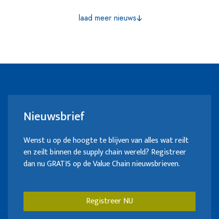
samenwerking aan met Knapp, dat
en Lydia Voice, in combinatie met
Staten kunnen worden verdeeld.
laad meer nieuws
zorgde voor een op maat gemaakte
ondersteuning door EPG, kon het
automatiseringsoplossing. Die
bedrijf de gevestigde processen van zijn
oplossing vormt aldus QoQa een
zes bestaande vestigingen naadloos
centraal onderdeel van zijn toekomstige
naar de nieuwe vestiging overzetten.
groei op de Zwitserse markt en in de
Duitstalige landen.
Nieuwsbrief
Wenst u op de hoogte te blijven van alles wat reilt
en zeilt binnen de supply chain wereld? Registreer
dan nu GRATIS op de Value Chain nieuwsbrieven.
Registreer NU