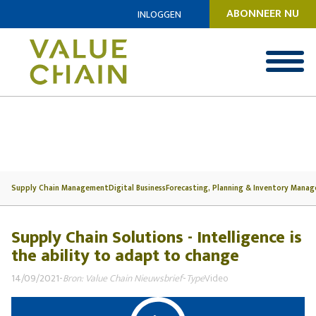
ABONNEER NU
INLOGGEN
Supply Chain Management
Digital Business
Forecasting, Planning & Inventory Mana
Supply Chain Solutions - Intelligence is
the ability to adapt to change
14/09/2021
-
Bron: Value Chain Nieuwsbrief
-
Type
Video