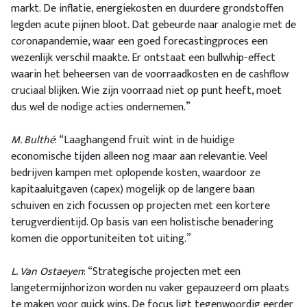
markt. De inflatie, energiekosten en duurdere grondstoffen
legden acute pijnen bloot. Dat gebeurde naar analogie met de
coronapandemie, waar een goed forecastingproces een
wezenlijk verschil maakte. Er ontstaat een bullwhip-effect
waarin het beheersen van de voorraadkosten en de cashflow
cruciaal blijken. Wie zijn voorraad niet op punt heeft, moet
dus wel de nodige acties ondernemen.”
M. Bulthé
: “Laaghangend fruit wint in de huidige
economische tijden alleen nog maar aan relevantie. Veel
bedrijven kampen met oplopende kosten, waardoor ze
kapitaaluitgaven (capex) mogelijk op de langere baan
schuiven en zich focussen op projecten met een kortere
terugverdientijd. Op basis van een holistische benadering
komen die opportuniteiten tot uiting.”
L. Van Ostaeyen
: “Strategische projecten met een
langetermijnhorizon worden nu vaker gepauzeerd om plaats
te maken voor quick wins. De focus ligt tegenwoordig eerder