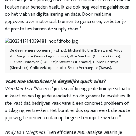
fouten naar beneden haalt. Ik zie ook nog veel mogelijkheden
op het vlak van digitalisering en data. Door realtime
gegevens over materiaalstromen te genereren, verbeter je
de prestaties binnen de supply chain.”
De deelnemers op een rij: (v.l.n.r.): Michael Bulthé (Delaware), Andy
Van Mieghem (Vanas Engineering), Wim Van Loo (Generix Group),
Luc Van Ostaeyen (PwC), Stijn Wouters (Dematic), Olivier Garmyn
(Slimstock). Ontbreekt op de foto: Bruno Verhaeghe (Ravas).
VCM: Hoe identificeer je dergelijke quick wins?
Wim Van Loo
: “Via een ‘quick scan’ breng je de huidige situatie
in kaart en vestig je de aandacht op de gewenste evoluties. Ik
stel vast dat bedrijven vaak vanuit een concreet probleem of
uitdaging vertrekken. Het komt er dus op aan eerst die acute
pijn weg te nemen en dan op langere termijn te werken.”
Andy Van Mieghem
: “Een efficiënte ABC-analyse waarin je