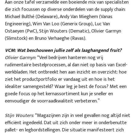
Aan onze tafel verzamelde een boeiende mix van specialisten
die zich focussen op diverse onderdelen van de supply chain:
Michael Bulthé (Delaware), Andy Van Mieghem (Vanas
Engineering), Wim Van Loo (Generix Group), Luc Van
Ostaeyen (PwC), Stijn Wouters (Dematic), Olivier Garmyn
(Slimstock) en Bruno Verhaeghe (Ravas).
VCM: Wat beschouwen jullie zelf als laaghangend fruit?
Olivier Garmyn
: “Veel bedrijven hanteren nog vrij
rudimentaire bestelprocessen, al dan niet op basis van Excel-
werkbladen. Het ontbreekt hen aan inzicht en overzicht: hoe
ziet het productportfolio er vandaag uit en hoe is het
idealiter samengesteld? Waar leg je best de focus? Met een
goede focus op het kernassortiment kun je sneller en
eenvoudiger de voorraadkwaliteit verbeteren.”
Stijn Wouters
: “Magazijnen zijn in veel gevallen nog altijd niet
efficiënt ingedeeld. Dat uit zich onder meer in onderbenutte
pallet- en legbordstellingen. Die situatie manifesteert zich