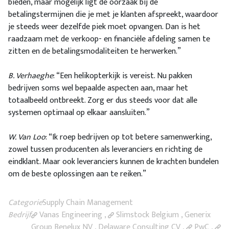
bieden, maar mogelijk ligt de oorzaak bij de
betalingstermijnen die je met je klanten afspreekt, waardoor
je steeds weer dezelfde piek moet opvangen. Dan is het
raadzaam met de verkoop- en financiële afdeling samen te
zitten en de betalingsmodaliteiten te herwerken.”
B. Verhaeghe
: “Een helikopterkijk is vereist. Nu pakken
bedrijven soms wel bepaalde aspecten aan, maar het
totaalbeeld ontbreekt. Zorg er dus steeds voor dat alle
systemen optimaal op elkaar aansluiten.”
W. Van Loo
: “Ik roep bedrijven op tot betere samenwerking,
zowel tussen producenten als leveranciers en richting de
eindklant. Maar ook leveranciers kunnen de krachten bundelen
om de beste oplossingen aan te reiken.”
Categorie
Supply Chain Management
Bedrijf
Vanas Engineering
,
Slimstock Belgium
, Generix
Group Benelux NV , Delaware Consulting CV ,
PwC
,