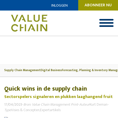
ABONNEER NU
INLOGGEN
Supply Chain Management
Digital Business
Forecasting, Planning & Inventory Mana
Quick wins in de supply chain
Sectorspelers signaleren en plukken laaghangend fruit
17/04/2023
-
Bron: Value Chain Management Print
-
Auteur
Kurt Deman
-
Type
Visies & Concepten,
Expertartikels