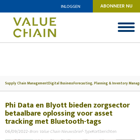
ABONNEER NU
INLOGGEN
Supply Chain Management
Digital Business
Forecasting, Planning & Inventory Mana
Phi Data en Blyott bieden zorgsector
betaalbare oplossing voor asset
tracking met Bluetooth-tags
06/09/2022
-
Bron: Value Chain Nieuwsbrief
-
Type
Kortberichten