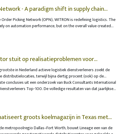
kkingsafval in België. Dankzij onmerkbare digitale watermerken op
en sorteermachines flexibele voedselverpakkingen, zoals
Network - A paradigm shift in supply chain
eswrappers, onderscheiden van non-food verpakkingen, zoals een
 Order Picking Network (OPN), WITRON is redefining logistics. The
 van luiers. Die geavanceerde sortering kan de Europese
lely on automation performance, but on the overall value created
bij brengen om vanaf 2030 minstens tien procent gerecycleerd
on across warehouse, transport, store, and enterprise levels. For
in bepaalde plastic voedselverpakkingen.
irectors, Helmut Prieschenk and Karl Högen, OPN therefore marks
y from traditional optimization within the logistics center towards
sed, and dynamic network optimization.
tor stuit op realisatieproblemen voor
grootste in Nederland actieve logistiek dienstverleners zoekt de
distributielocaties, terwijl bijna dertig procent (ook) op de
caties wil uitbreiden. Vooral de toename van de klantenvraag zorgt
kste conclusies uit een onderzoek van Buck Consultants International
 Het merendeel van de logistiek dienstverleners wil de nieuwe
ienstverleners Top-100. De volledige resultaten van dat jaarlijkse
en zonder de tussenkomst van logistieke vastgoedontwikkelaars en -
gin juli 2026 gepresenteerd.
atiseert groots koelmagazijn in Texas met
in de metropoolregio Dallas–Fort Worth, bouwt Lineage een van de