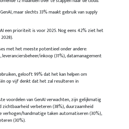
 komende 12 maanden over te stappen naar de cloud.
GenAI, maar slechts 33% maakt gebruik van supply
 een prioriteit is voor 2025. Nog eens 42% ziet het
 2028).
ses met het meeste potentieel onder andere:
%), leveranciersbeheer/inkoop (31%), datamanagement
gebruiken, gelooft 99% dat het kan helpen om
én op vijf denkt dat het zal resulteren in
te voordelen van GenAI verwachten, zijn gelijkmatig
nd zichtbaarheid verbeteren (38%), duurzaamheid
tie verhogen/handmatige taken automatiseren (30%),
eteren (30%).