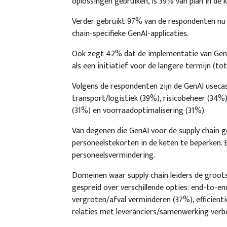
oplossingen gebruiken, is 39% van plan in de
Verder gebruikt 97% van de respondenten nu 
chain-specifieke GenAI-applicaties.
Ook zegt 42% dat de implementatie van GenAI
als een initiatief voor de langere termijn (tot
Volgens de respondenten zijn de GenAI useca
transport/logistiek (39%), risicobeheer (34
(31%) en voorraadoptimalisering (31%).
Van degenen die GenAI voor de supply chain 
personeelstekorten in de keten te beperken. E
personeelsvermindering.
Domeinen waar supply chain leiders de groots
gespreid over verschillende opties: end-to-e
vergroten/afval verminderen (37%), efficiën
relaties met leveranciers/samenwerking verb