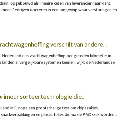
chain, opgebouwd als lineaire keten van leverancier naar klant,
t meer. Bedrijven opereren in een omgeving waar verstoringen en
it de norm zijn”, klinkt het bij SAP. Wat de belangrijkste trends in
ent zijn, krijgen we toegelicht van Veerle Van Puyenbroeck,
x bij SAP. Dat gaat van ‘connected collaboration’ tot AI-gedreven
rachtwagenheffing verschilt van andere
ert Nederland een vrachtwagenheffing per gereden kilometer in.
 landen al vergelijkbare systemen kennen, wijkt de Nederlandse
unten af. Dat kan gevolgen hebben voor transporteurs die in
arschuwt RDW, de Dienst Wegverkeer. Transporteurs die zich niet
lopen het risico op verstoringen of boetes.
 primeur sorteertechnologie die
ngen omzet in nieuwe voedselverpakkingen
te land in Europa een grootschalige test om chipszakjes,
 snackverpakkingen en plastic folies die via de PMD-zak worden
n recycleren tot nieuwe voedselverpakkingen. Voor het project
edingsbedrijven Mondelēz International, Ferrero, PepsiCo en
 Plus, de organisatie die instaat voor de recyclage en het