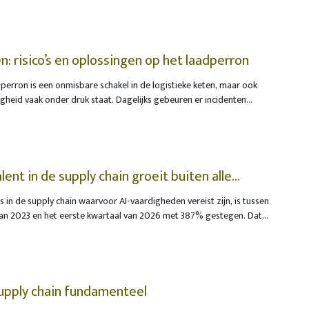
n: risico’s en oplossingen op het laadperron
perron is een onmisbare schakel in de logistieke keten, maar ook
igheid vaak onder druk staat. Dagelijks gebeuren er incidenten
rachtwagens en medewerkers betrokken zijn. Hoewel veel bedrijven
, is juist de wijze waarop de trailer aan een perron wordt
isicovol.
ent in de supply chain groeit buiten alle
s in de supply chain waarvoor AI-vaardigheden vereist zijn, is tussen
van 2023 en het eerste kwartaal van 2026 met 387% gestegen. Dat
ijging verloopt aanzienlijk sneller dan de algemene groei van de
voor zorgt dat de concurrentie om gekwalificeerd talent alleen
supply chain fundamenteel