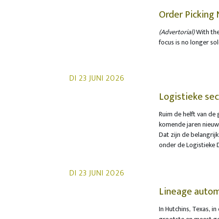
hergebruik van verpa
de verpakkingen kunn
Order Picking 
chipszakjes of koekj
optimization
(Advertorial)
With the
plastic omverpakking
focus is no longer so
doelstelling dichter
through the interacti
plastic te verwerken 
WITRON’s managing d
a paradigm shift: awa
DI 23 JUNI 2026
end-to-end, data-ba
Logistieke sec
uitbreiding
Ruim de helft van de 
komende jaren nieuwe 
huidige vestigingslo
Dat zijn de belangrij
voor die marktvraag.
onder de Logistieke D
ruimte zelf realiser
onderzoek worden be
beleggers.
DI 23 JUNI 2026
Lineage autom
TGW Logistics
In Hutchins, Texas, 