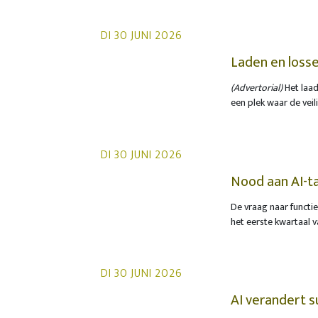
DI 30 JUNI 2026
Laden en losse
(Advertorial)
Het laad
een plek waar de veil
waarbij heftrucks, v
vertrouwen op routine
gekoppeld een vaak r
DI 30 JUNI 2026
Nood aan AI-tal
proporties
De vraag naar functie
het eerste kwartaal 
meldt Gartner. Die st
arbeidsmarkt, wat er
maar is toegenomen.
DI 30 JUNI 2026
AI verandert 