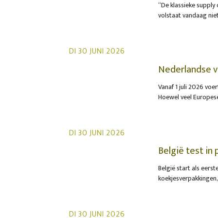
“De klassieke supply 
volstaat vandaag nie
toenemende complexite
supply chain managem
country manager BeLu
DI 30 JUNI 2026
besluitvorming.
Nederlandse v
tolsystemen
Vanaf 1 juli 2026 vo
Hoewel veel Europese
aanpak op meerdere p
Nederland rijden, wa
tijdig voorbereiden, 
DI 30 JUNI 2026
België test in
snackverpakki
België start als eers
koekjesverpakkingen,
ingezameld, te kunne
werken onder meer vo
Pladis samen met Fost
DI 30 JUNI 2026