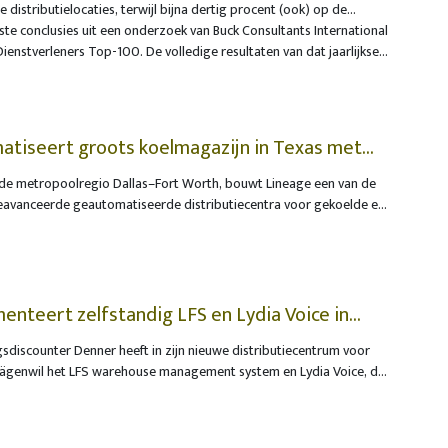
distributielocaties, terwijl bijna dertig procent (ook) op de
caties wil uitbreiden. Vooral de toename van de klantenvraag zorgt
kste conclusies uit een onderzoek van Buck Consultants International
 Het merendeel van de logistiek dienstverleners wil de nieuwe
ienstverleners Top-100. De volledige resultaten van dat jaarlijkse
en zonder de tussenkomst van logistieke vastgoedontwikkelaars en -
gin juli 2026 gepresenteerd.
atiseert groots koelmagazijn in Texas met
in de metropoolregio Dallas–Fort Worth, bouwt Lineage een van de
eavanceerde geautomatiseerde distributiecentra voor gekoelde en
en. Na de recente eerstesteenlegging van de site doet Lineage
ogistics om de belangrijkste magazijnprocessen te automatiseren.
 gepland voor eind 2027, zal het sterk geautomatiseerde
een grote Amerikaanse voedingsmiddelenproducent ondersteunen
erk van Lineage in Noord-Amerika versterken. Gezien de
nteert zelfstandig LFS en Lydia Voice in
in de logistieke hub Dallas–Fort Worth zullen gekoelde en
sdiscounter Denner heeft in zijn nieuwe distributiecentrum voor
en efficiënt over de Verenigde Staten kunnen worden verdeeld.
Mägenwil het LFS warehouse management system en Lydia Voice, de
rverzameloplossing van EPG (Ehrhardt Partner Group), in gebruik
an het project is dat Denner de implementatie grotendeels
eren. Gezien zijn jarenlange ervaring met LFS en Lydia Voice, in