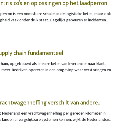
n: risico’s en oplossingen op het laadperron
perron is een onmisbare schakel in de logistieke keten, maar ook
igheid vaak onder druk staat. Dagelijks gebeuren er incidenten
rachtwagens en medewerkers betrokken zijn. Hoewel veel bedrijven
, is juist de wijze waarop de trailer aan een perron wordt
isicovol.
supply chain fundamenteel
chain, opgebouwd als lineaire keten van leverancier naar klant,
t meer. Bedrijven opereren in een omgeving waar verstoringen en
it de norm zijn”, klinkt het bij SAP. Wat de belangrijkste trends in
ent zijn, krijgen we toegelicht van Veerle Van Puyenbroeck,
x bij SAP. Dat gaat van ‘connected collaboration’ tot AI-gedreven
rachtwagenheffing verschilt van andere
ert Nederland een vrachtwagenheffing per gereden kilometer in.
 landen al vergelijkbare systemen kennen, wijkt de Nederlandse
unten af. Dat kan gevolgen hebben voor transporteurs die in
arschuwt RDW, de Dienst Wegverkeer. Transporteurs die zich niet