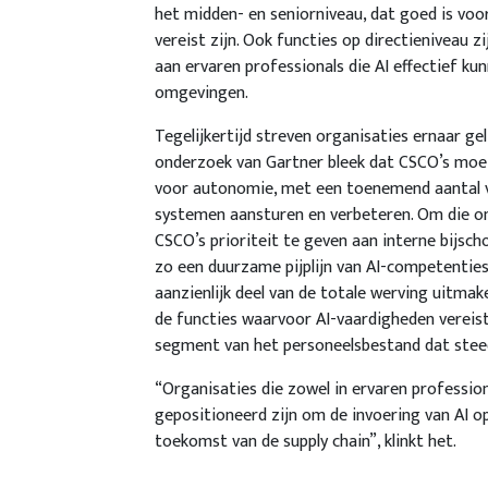
het midden- en seniorniveau, dat goed is vo
vereist zijn. Ook functies op directieniveau
aan ervaren professionals die AI effectief k
omgevingen.
Tegelijkertijd streven organisaties ernaar ge
onderzoek van Gartner bleek dat CSCO’s moet
voor autonomie, met een toenemend aantal vee
systemen aansturen en verbeteren. Om die on
CSCO’s prioriteit te geven aan interne bijsch
zo een duurzame pijplijn van AI-competentie
aanzienlijk deel van de totale werving uitmak
de functies waarvoor AI-vaardigheden vereist
segment van het personeelsbestand dat stee
“Organisaties die zowel in ervaren profession
gepositioneerd zijn om de invoering van AI o
toekomst van de supply chain”, klinkt het.