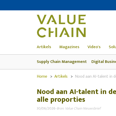
Artikels
Magazines
Video's
Sol
Supply Chain Management
Digital Busin
Home
Artikels
Nood aan AI-talent in d
Nood aan AI-talent in d
alle proporties
30/06/2026
-
Bron: Value Chain Nieuwsbrief