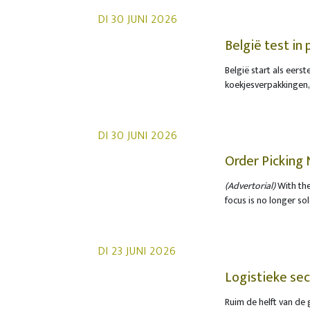
tijdig voorbereiden, 
DI 30 JUNI 2026
België test in
snackverpakki
België start als eers
koekjesverpakkingen,
ingezameld, te kunne
werken onder meer vo
Pladis samen met Fost
DI 30 JUNI 2026
hergebruik van verpa
de verpakkingen kunn
Order Picking 
chipszakjes of koekj
optimization
(Advertorial)
With the
plastic omverpakking
focus is no longer so
doelstelling dichter
through the interacti
plastic te verwerken 
WITRON’s managing d
a paradigm shift: awa
DI 23 JUNI 2026
end-to-end, data-ba
Logistieke sec
uitbreiding
Ruim de helft van de 