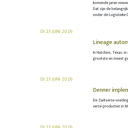
komende jaren nieuwe 
huidige vestigingslo
Dat zijn de belangrij
voor die marktvraag.
onder de Logistieke D
ruimte zelf realiser
onderzoek worden be
beleggers.
DI 23 JUNI 2026
Lineage autom
TGW Logistics
In Hutchins, Texas, 
grootste en meest g
diepgevroren product
een beroep op TGW L
Na de ingebruikname,
DI 23 JUNI 2026
distributiecentrum 
en het koelketennetw
Denner impleme
strategische ligging 
nieuw DC
De Zwitserse voeding
diepgevroren product
verse producten in 
spraakgestuurde orde
genomen. Opvallend a
zelfstandig kon uitvo
DI 23 JUNI 2026