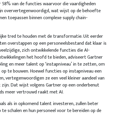
or 58% van de functies waarvoor die vaardigheden
 zijn oververtegenwoordigd, wat wijst op de behoefte
unnen toepassen binnen complexe supply chain-
lijke tred te houden met de transformatie. Uit eerder
en overstappen op een personeelsbestand dat klaar is
lzijdige, zich ontwikkelende functies die AI-
twikkelingen het hoofd te bieden, adviseert Gartner
oling en meer talent op ‘instapniveau’ in te zetten, om
s op te bouwen. Hoewel functies op instapniveau een
en, vertegenwoordigen ze een veel kleiner aandeel van
 zijn. Dat wijst volgens Gartner op een onderbenut
ds meer vertrouwd raakt met AI.
als als in opkomend talent investeren, zullen beter
p te schalen en hun personeel voor te bereiden op de