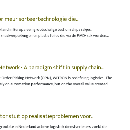
lopen het risico op verstoringen of boetes.
 primeur sorteertechnologie die
ngen omzet in nieuwe voedselverpakkingen
te land in Europa een grootschalige test om chipszakjes,
 snackverpakkingen en plastic folies die via de PMD-zak worden
n recycleren tot nieuwe voedselverpakkingen. Voor het project
edingsbedrijven Mondelēz International, Ferrero, PepsiCo en
 Plus, de organisatie die instaat voor de recyclage en het
kkingsafval in België. Dankzij onmerkbare digitale watermerken op
en sorteermachines flexibele voedselverpakkingen, zoals
Network - A paradigm shift in supply chain
eswrappers, onderscheiden van non-food verpakkingen, zoals een
 Order Picking Network (OPN), WITRON is redefining logistics. The
 van luiers. Die geavanceerde sortering kan de Europese
lely on automation performance, but on the overall value created
bij brengen om vanaf 2030 minstens tien procent gerecycleerd
on across warehouse, transport, store, and enterprise levels. For
in bepaalde plastic voedselverpakkingen.
irectors, Helmut Prieschenk and Karl Högen, OPN therefore marks
y from traditional optimization within the logistics center towards
sed, and dynamic network optimization.
tor stuit op realisatieproblemen voor
grootste in Nederland actieve logistiek dienstverleners zoekt de