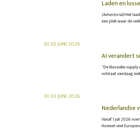
Laden en losse
(Advertorial)
Het laad
een plek waar de veil
waarbij heftrucks, v
vertrouwen op routine
gekoppeld een vaak r
DI 30 JUNI 2026
AI verandert 
“De klassieke supply 
volstaat vandaag nie
toenemende complexite
supply chain managem
country manager BeLu
DI 30 JUNI 2026
besluitvorming.
Nederlandse v
tolsystemen
Vanaf 1 juli 2026 vo
Hoewel veel Europese
aanpak op meerdere p
Nederland rijden, wa