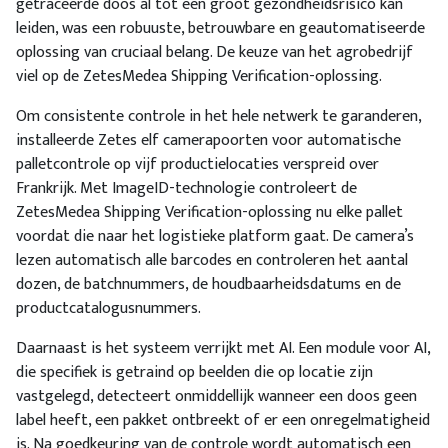
getraceerde doos al tot een groot gezondheidsrisico kan
leiden, was een robuuste, betrouwbare en geautomatiseerde
oplossing van cruciaal belang. De keuze van het agrobedrijf
viel op de ZetesMedea Shipping Verification-oplossing.
Om consistente controle in het hele netwerk te garanderen,
installeerde Zetes elf camerapoorten voor automatische
palletcontrole op vijf productielocaties verspreid over
Frankrijk. Met ImageID-technologie controleert de
ZetesMedea Shipping Verification-oplossing nu elke pallet
voordat die naar het logistieke platform gaat. De camera’s
lezen automatisch alle barcodes en controleren het aantal
dozen, de batchnummers, de houdbaarheidsdatums en de
productcatalogusnummers.
Daarnaast is het systeem verrijkt met AI. Een module voor AI,
die specifiek is getraind op beelden die op locatie zijn
vastgelegd, detecteert onmiddellijk wanneer een doos geen
label heeft, een pakket ontbreekt of er een onregelmatigheid
is. Na goedkeuring van de controle wordt automatisch een