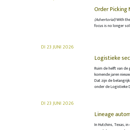
hergebruik van verpa
de verpakkingen kunn
Order Picking 
chipszakjes of koekj
optimization
(Advertorial)
With the
plastic omverpakking
focus is no longer so
doelstelling dichter
through the interacti
plastic te verwerken 
WITRON’s managing d
a paradigm shift: awa
DI 23 JUNI 2026
end-to-end, data-ba
Logistieke sec
uitbreiding
Ruim de helft van de 
komende jaren nieuwe 
huidige vestigingslo
Dat zijn de belangrij
voor die marktvraag.
onder de Logistieke D
ruimte zelf realiser
onderzoek worden be
beleggers.
DI 23 JUNI 2026
Lineage autom
TGW Logistics
In Hutchins, Texas, 