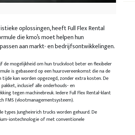
gistieke oplossingen, heeft Full Flex Rental
ormule die kmo’s moet helpen hun
e passen aan markt- en bedrijfsontwikkelingen.
ijf de mogelijkheid om hun truckvloot beter en flexibeler
ormule is gebaseerd op een huurovereenkomst die na de
n tijde kan worden opgezegd, zonder extra kosten. De
pakket, inclusief alle onderhouds- en
ing tegen machinebreuk. Iedere Full Flex Rental-klant
rich FMS (vlootmanagementsysteem).
ende types Jungheinrich trucks worden gehuurd. De
thium-iontechnologie of met conventionele