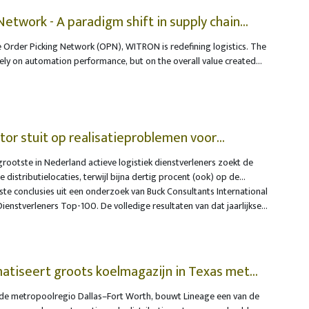
kkingsafval in België. Dankzij onmerkbare digitale watermerken op
en sorteermachines flexibele voedselverpakkingen, zoals
Network - A paradigm shift in supply chain
eswrappers, onderscheiden van non-food verpakkingen, zoals een
 Order Picking Network (OPN), WITRON is redefining logistics. The
 van luiers. Die geavanceerde sortering kan de Europese
lely on automation performance, but on the overall value created
bij brengen om vanaf 2030 minstens tien procent gerecycleerd
on across warehouse, transport, store, and enterprise levels. For
in bepaalde plastic voedselverpakkingen.
irectors, Helmut Prieschenk and Karl Högen, OPN therefore marks
y from traditional optimization within the logistics center towards
sed, and dynamic network optimization.
tor stuit op realisatieproblemen voor
grootste in Nederland actieve logistiek dienstverleners zoekt de
distributielocaties, terwijl bijna dertig procent (ook) op de
caties wil uitbreiden. Vooral de toename van de klantenvraag zorgt
kste conclusies uit een onderzoek van Buck Consultants International
 Het merendeel van de logistiek dienstverleners wil de nieuwe
ienstverleners Top-100. De volledige resultaten van dat jaarlijkse
en zonder de tussenkomst van logistieke vastgoedontwikkelaars en -
gin juli 2026 gepresenteerd.
atiseert groots koelmagazijn in Texas met
in de metropoolregio Dallas–Fort Worth, bouwt Lineage een van de