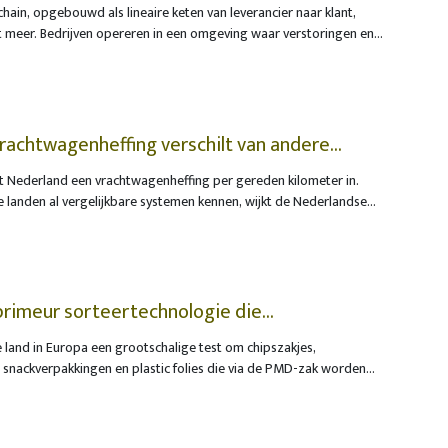
chain, opgebouwd als lineaire keten van leverancier naar klant,
t meer. Bedrijven opereren in een omgeving waar verstoringen en
it de norm zijn”, klinkt het bij SAP. Wat de belangrijkste trends in
ent zijn, krijgen we toegelicht van Veerle Van Puyenbroeck,
x bij SAP. Dat gaat van ‘connected collaboration’ tot AI-gedreven
rachtwagenheffing verschilt van andere
ert Nederland een vrachtwagenheffing per gereden kilometer in.
 landen al vergelijkbare systemen kennen, wijkt de Nederlandse
unten af. Dat kan gevolgen hebben voor transporteurs die in
arschuwt RDW, de Dienst Wegverkeer. Transporteurs die zich niet
lopen het risico op verstoringen of boetes.
 primeur sorteertechnologie die
ngen omzet in nieuwe voedselverpakkingen
te land in Europa een grootschalige test om chipszakjes,
 snackverpakkingen en plastic folies die via de PMD-zak worden
n recycleren tot nieuwe voedselverpakkingen. Voor het project
edingsbedrijven Mondelēz International, Ferrero, PepsiCo en
 Plus, de organisatie die instaat voor de recyclage en het