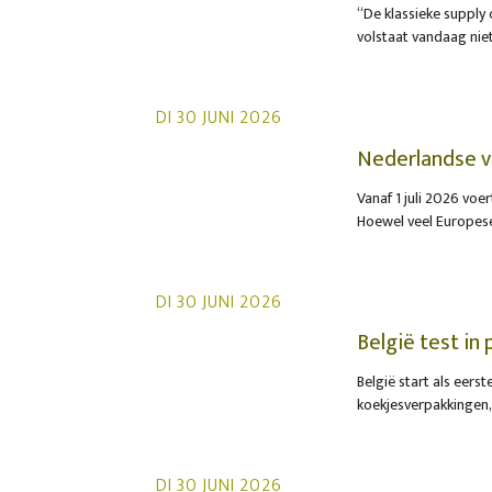
“De klassieke supply 
volstaat vandaag nie
toenemende complexite
supply chain managem
country manager BeLu
DI 30 JUNI 2026
besluitvorming.
Nederlandse v
tolsystemen
Vanaf 1 juli 2026 vo
Hoewel veel Europese
aanpak op meerdere p
Nederland rijden, wa
tijdig voorbereiden, 
DI 30 JUNI 2026
België test in
snackverpakki
België start als eers
koekjesverpakkingen,
ingezameld, te kunne
werken onder meer vo
Pladis samen met Fost
DI 30 JUNI 2026