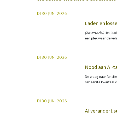
DI 30 JUNI 2026
Laden en losse
(Advertorial)
Het laad
een plek waar de veil
waarbij heftrucks, v
vertrouwen op routine
gekoppeld een vaak r
DI 30 JUNI 2026
Nood aan AI-tal
proporties
De vraag naar functie
het eerste kwartaal 
meldt Gartner. Die st
arbeidsmarkt, wat er
maar is toegenomen.
DI 30 JUNI 2026
AI verandert 