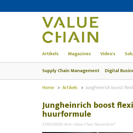
Artikels
Magazines
Video's
Sol
Supply Chain Management
Digital Busin
Home
Artikels
Jungheinrich boost flex
Jungheinrich boost flex
huurformule
27/05/2025
-
Bron: Value Chain Nieuwsbrief