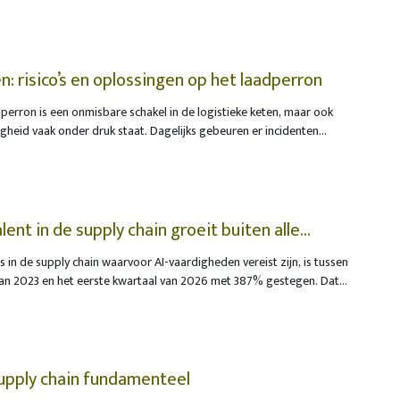
n: risico’s en oplossingen op het laadperron
perron is een onmisbare schakel in de logistieke keten, maar ook
igheid vaak onder druk staat. Dagelijks gebeuren er incidenten
rachtwagens en medewerkers betrokken zijn. Hoewel veel bedrijven
, is juist de wijze waarop de trailer aan een perron wordt
isicovol.
ent in de supply chain groeit buiten alle
s in de supply chain waarvoor AI-vaardigheden vereist zijn, is tussen
van 2023 en het eerste kwartaal van 2026 met 387% gestegen. Dat
ijging verloopt aanzienlijk sneller dan de algemene groei van de
voor zorgt dat de concurrentie om gekwalificeerd talent alleen
supply chain fundamenteel