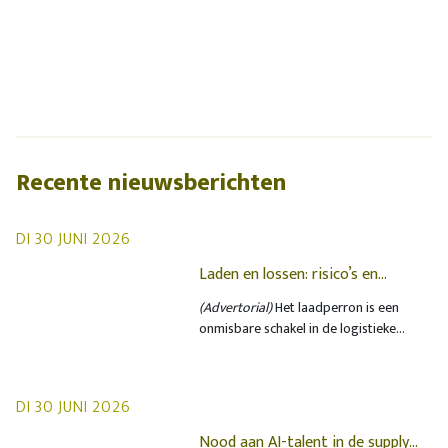
Recente nieuwsberichten
DI 30 JUNI 2026
Laden en lossen: risico’s en
oplossingen op het laadperron
(Advertorial)
Het laadperron is een
onmisbare schakel in de logistieke
keten, maar ook een plek waar de
veiligheid vaak onder druk staat.
Dagelijks gebeuren er incidenten
DI 30 JUNI 2026
waarbij heftrucks, vrachtwagens en
medewerkers betrokken zijn. Hoewel
Nood aan AI-talent in de supply