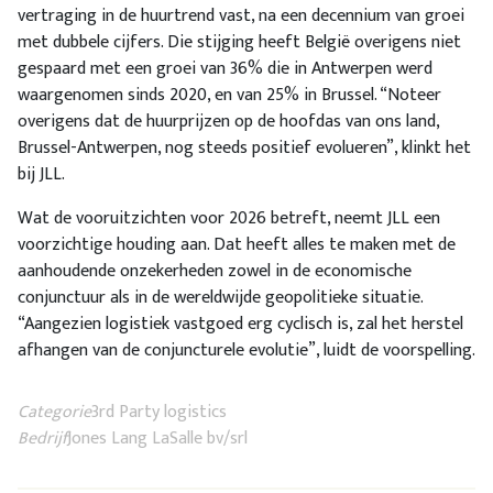
vertraging in de huurtrend vast, na een decennium van groei
met dubbele cijfers. Die stijging heeft België overigens niet
gespaard met een groei van 36% die in Antwerpen werd
waargenomen sinds 2020, en van 25% in Brussel. “Noteer
overigens dat de huurprijzen op de hoofdas van ons land,
Brussel-Antwerpen, nog steeds positief evolueren”, klinkt het
bij JLL.
Wat de vooruitzichten voor 2026 betreft, neemt JLL een
voorzichtige houding aan. Dat heeft alles te maken met de
aanhoudende onzekerheden zowel in de economische
conjunctuur als in de wereldwijde geopolitieke situatie.
“Aangezien logistiek vastgoed erg cyclisch is, zal het herstel
afhangen van de conjuncturele evolutie”, luidt de voorspelling.
Categorie
3rd Party logistics
Bedrijf
Jones Lang LaSalle bv/srl