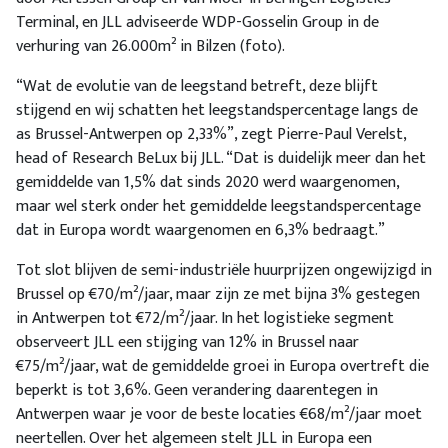
Terminal, en JLL adviseerde WDP-Gosselin Group in de
verhuring van 26.000m² in Bilzen (foto).
“Wat de evolutie van de leegstand betreft, deze blijft
stijgend en wij schatten het leegstandspercentage langs de
as Brussel-Antwerpen op 2,33%”, zegt Pierre-Paul Verelst,
head of Research BeLux bij JLL. “Dat is duidelijk meer dan het
gemiddelde van 1,5% dat sinds 2020 werd waargenomen,
maar wel sterk onder het gemiddelde leegstandspercentage
dat in Europa wordt waargenomen en 6,3% bedraagt.”
Tot slot blijven de semi-industriële huurprijzen ongewijzigd in
Brussel op €70/m²/jaar, maar zijn ze met bijna 3% gestegen
in Antwerpen tot €72/m²/jaar. In het logistieke segment
observeert JLL een stijging van 12% in Brussel naar
€75/m²/jaar, wat de gemiddelde groei in Europa overtreft die
beperkt is tot 3,6%. Geen verandering daarentegen in
Antwerpen waar je voor de beste locaties €68/m²/jaar moet
neertellen. Over het algemeen stelt JLL in Europa een