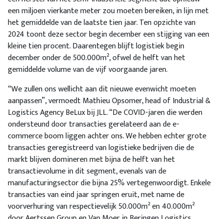
een miljoen vierkante meter zou moeten bereiken, in lijn met
het gemiddelde van de laatste tien jaar. Ten opzichte van
2024 toont deze sector begin december een stijging van een
kleine tien procent. Daarentegen blijft logistiek begin
december onder de 500.000m², ofwel de helft van het
gemiddelde volume van de vijf voorgaande jaren.
“We zullen ons wellicht aan dit nieuwe evenwicht moeten
aanpassen”, vermoedt Mathieu Opsomer, head of Industrial &
Logistics Agency BeLux bij JLL. “De COVID-jaren die werden
ondersteund door transacties gerelateerd aan de e-
commerce boom liggen achter ons. We hebben echter grote
transacties geregistreerd van logistieke bedrijven die de
markt blijven domineren met bijna de helft van het
transactievolume in dit segment, evenals van de
manufacturingsector die bijna 25% vertegenwoordigt. Enkele
transacties van eind jaar springen eruit, met name de
voorverhuring van respectievelijk 50.000m² en 40.000m²
door Aertssen Group en Van Moer in Beringen Logistics