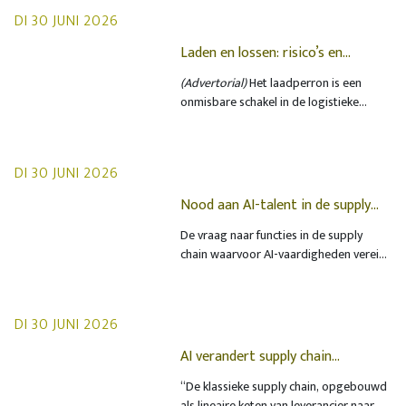
DI 30 JUNI 2026
Laden en lossen: risico’s en
oplossingen op het laadperron
(Advertorial)
Het laadperron is een
onmisbare schakel in de logistieke
keten, maar ook een plek waar de
veiligheid vaak onder druk staat.
Dagelijks gebeuren er incidenten
DI 30 JUNI 2026
waarbij heftrucks, vrachtwagens en
medewerkers betrokken zijn. Hoewel
Nood aan AI-talent in de supply
veel bedrijven vertrouwen op routine, is
chain groeit buiten alle proporties
De vraag naar functies in de supply
juist de wijze waarop de trailer aan een
chain waarvoor AI-vaardigheden vereist
perron wordt gekoppeld een vaak
zijn, is tussen het eerste kwartaal van
risicovol.
2023 en het eerste kwartaal van 2026
met 387% gestegen. Dat meldt Gartner.
DI 30 JUNI 2026
Die stijging verloopt aanzienlijk sneller
dan de algemene groei van de
AI verandert supply chain
arbeidsmarkt, wat ervoor zorgt dat de
fundamenteel
“De klassieke supply chain, opgebouwd
concurrentie om gekwalificeerd talent
als lineaire keten van leverancier naar