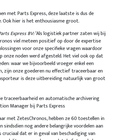
men met Parts Express, deze laatste is dus de
. Ook hier is het enthousiasme groot.
Parts Express BV:
‘Als logistiek partner zaten wij bij
onos viel meteen positief op door de expertise
lossingen voor onze specifieke vragen waardoor
p onze noden werd afgesteld. Het viel ook op dat
eden: waar we bijvoorbeeld vroeger enkel een
, zijn onze goederen nu effectief traceerbaar en
nsporteur is deze uitbereiding natuurlijk van groot
de traceerbaarheid en automatische archivering
ation Manager bij Parts Express
aar met ZetesChronos, hebben ze 60 toestellen in
ijn sindsdien nog andere belangrijke voordelen aan
s cruciaal dat er in geval van beschadiging van