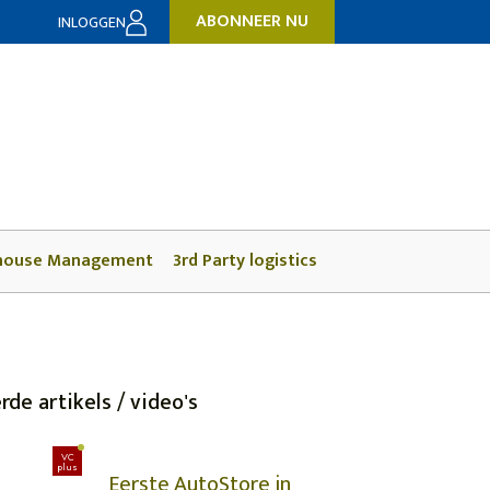
ABONNEER NU
INLOGGEN
house Management
3rd Party logistics
rde artikels / video's
VC
plus
Eerste AutoStore in