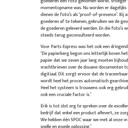
goederen een foto genomen wordt. Vroeger 
momentopname was. Nu worden er dagelijks f
dienen de foto’s als ‘proof-of-presence’. Bi
goederen af te tekenen, gebruiken we de geo-l
de goederen geleverd werden. En die foto’s 
steeds terug geconsulteerd worden.
Voor Parts Express was het ook een dringende
‘De papierberg begon ons letterlijk boven h
papier dat we zeven jaar lang moeten bijhoud
vrachtbrieven over de douane-documenten tot 
digitiaal. Dit zorgt ervoor dat de traceerba
wordt heel het proces automatisch gearchivee
Heel het systeem is trouwens ook erg gebruik
ook een cruciale factor is.’
Erik is tot slot erg te spreken over de excell
bedrijf dat enkel een product aflevert, ze zo
We hebben één SPOC waar we met al onze vra
snelle en goede oplossing.’