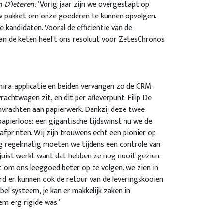
n D’Ieteren:
‘Vorig jaar zijn we overgestapt op
w pakket om onze goederen te kunnen opvolgen.
 kandidaten. Vooral de efficiëntie van de
van de keten heeft ons resoluut voor ZetesChronos
nira-applicatie en beiden vervangen zo de CRM-
achtwagen zit, en dit per afleverpunt. Filip De
envrachten aan papierwerk. Dankzij deze twee
papierloos: een gigantische tijdswinst nu we de
printen. Wij zijn trouwens echt een pionier op
g regelmatig moeten we tijdens een controle van
juist werkt want dat hebben ze nog nooit gezien.
at om ons leeggoed beter op te volgen, we zien in
rd en kunnen ook de retour van de leveringskooien
ibel systeem, je kan er makkelijk zaken in
em erg rigide was.’