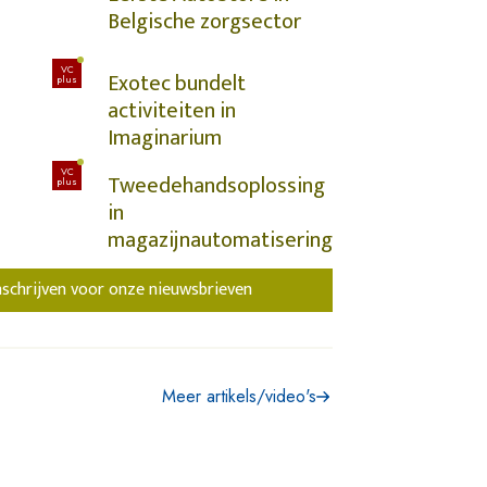
Belgische zorgsector
VC
Exotec bundelt
plus
activiteiten in
Imaginarium
VC
Tweedehandsoplossing
plus
in
magazijnautomatisering
nschrijven voor onze nieuwsbrieven
Meer artikels/video's