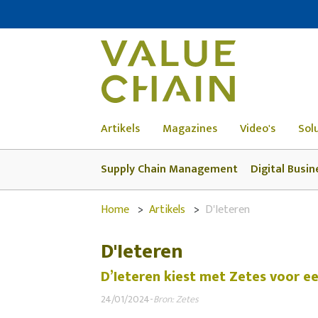
Artikels
Magazines
Video's
Sol
Supply Chain Management
Digital Busin
Home
Artikels
D'Ieteren
D'Ieteren
D’Ieteren kiest met Zetes voor ee
24/01/2024
-
Bron: Zetes