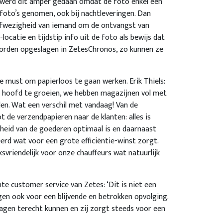
werd dit amper gedaan omdat de foto enkel een
oto’s genomen, ook bij nachtleveringen. Dan
j afwezigheid van iemand om de ontvangst van
ocatie en tijdstip info uit de foto als bewijs dat
worden opgeslagen in ZetesChronos, zo kunnen ze
 must om papierloos te gaan werken. Erik Thiels:
et hoofd te groeien, we hebben magazijnen vol met
en. Wat een verschil met vandaag! Van de
de verzendpapieren naar de klanten: alles is
arheid van de goederen optimaal is en daarnaast
rd wat voor een grote efficiëntie-winst zorgt.
svriendelijk voor onze chauffeurs wat natuurlijk
ente customer service van Zetes: ‘Dit is niet een
rgen ook voor een blijvende en betrokken opvolging.
gen terecht kunnen en zij zorgt steeds voor een