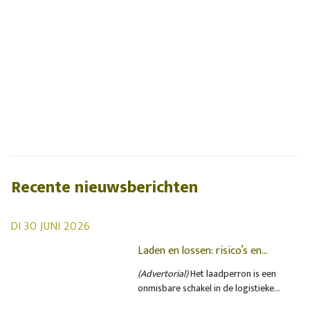
Recente nieuwsberichten
DI 30 JUNI 2026
Laden en lossen: risico’s en
oplossingen op het laadperron
(Advertorial)
Het laadperron is een
onmisbare schakel in de logistieke
keten, maar ook een plek waar de